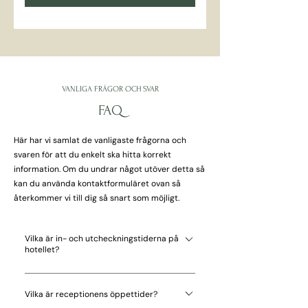
VANLIGA FRÅGOR OCH SVAR
FAQ
Här har vi samlat de vanligaste frågorna och
svaren för att du enkelt ska hitta korrekt
information. Om du undrar något utöver detta så
kan du använda kontaktformuläret ovan så
återkommer vi till dig så snart som möjligt.
Vilka är in- och utcheckningstiderna på
hotellet?
Incheckning är mellan 15:00 och 21:00, och
utcheckning är senast 11:00.
Vilka är receptionens öppettider?