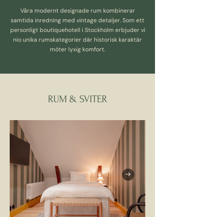
Våra modernt designade rum kombinerar
samtida inredning med vintage detaljer. Som ett
personligt boutiquehotell i Stockholm erbjuder vi
nio unika rumskategorier där historisk karaktär
möter lyxig komfort.
RUM & SVITER