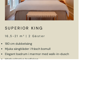
​SUPERIOR KING
16,5-21 m² | 2 Gäster
180 cm dubbelsäng
Mjuka sängkläder i fräsch bomull
Elegant badrum i marmor med walk-in-dusch
Högkvalitativa badlakan
Björk & Berries toalettartiklar
Gratis höghastighets Wi-Fi
Smart TV
Arbetsyta
Fåtölj
BOKA NU