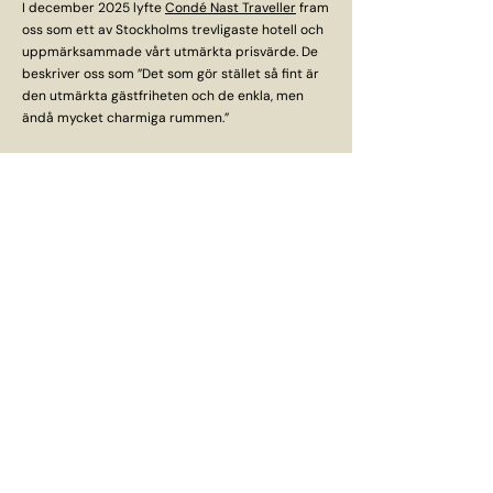
I december 2025 lyfte
Condé Nast Traveller
fram
oss som ett av Stockholms trevligaste hotell och
uppmärksammade vårt utmärkta prisvärde. De
beskriver oss som ”Det som gör stället så fint är
den utmärkta gästfriheten och de enkla, men
ändå mycket charmiga rummen.”
CLAS PÅ HÖRNET
HOTELL
Surbrunnsgatan 20,