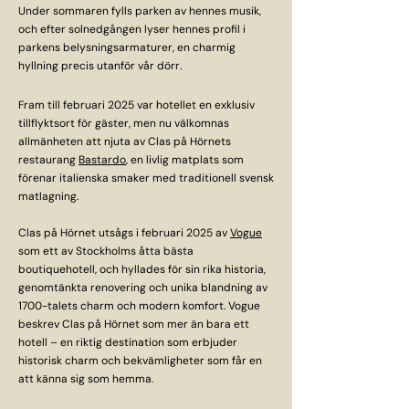
Under sommaren fylls parken av hennes musik,
och efter solnedgången lyser hennes profil i
parkens belysningsarmaturer, en charmig
hyllning precis utanför vår dörr.
Fram till februari 2025 var hotellet en exklusiv
tillflyktsort för gäster, men nu välkomnas
allmänheten att njuta av Clas på Hörnets
restaurang
Bastardo
, en livlig matplats som
förenar italienska smaker med traditionell svensk
matlagning.
Clas på Hörnet utsågs i februari 2025 av
Vogue
som ett av Stockholms åtta bästa
boutiquehotell, och hyllades för sin rika historia,
genomtänkta renovering och unika blandning av
1700-talets charm och modern komfort. Vogue
beskrev Clas på Hörnet som mer än bara ett
hotell – en riktig destination som erbjuder
historisk charm och bekvämligheter som får en
att känna sig som hemma.