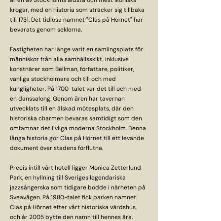
är en av Stockholms äldsta och mest ikoniska
krogar, med en historia som sträcker sig tillbaka
till 1731. Det tidlösa namnet "Clas på Hörnet" har
bevarats genom seklerna.
Fastigheten har länge varit en samlingsplats för
människor från alla samhällsskikt, inklusive
konstnärer som Bellman, författare, politiker,
vanliga stockholmare och till och med
kungligheter. På 1700-talet var det till och med
en danssalong. Genom åren har tavernan
utvecklats till en älskad mötesplats, där den
historiska charmen bevaras samtidigt som den
omfamnar det livliga moderna Stockholm. Denna
långa historia gör Clas på Hörnet till ett levande
dokument över stadens förflutna.
Precis intill vårt hotell ligger Monica Zetterlund
Park, en hyllning till Sveriges legendariska
jazzsångerska som tidigare bodde i närheten på
Sveavägen. På 1980-talet fick parken namnet
Clas på Hörnet efter vårt historiska värdshus,
och år 2005 bytte den namn till hennes ära.