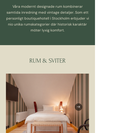
Våra modernt designade rum kombinerar
samtida inredning med vintage detaljer. Som ett
personligt boutiquehotell i Stockholm erbjuder vi
nio unika rumskategorier där historisk karaktär
möter lyxig komfort.
RUM & SVITER