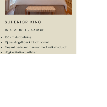
​SUPERIOR KING
16,5-21 m² | 2 Gäster
180 cm dubbelsäng
Mjuka sängkläder i fräsch bomull
Elegant badrum i marmor med walk-in-dusch
Högkvalitativa badlakan
Björk & Berries toalettartiklar
Gratis höghastighets Wi-Fi
Smart TV
Arbetsyta
Fåtölj
BOKA NU