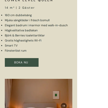
LOWER LEVEL QUEEN
14 m² | 2 Gäster
160 cm dubbelsäng
Mjuka sängkläder i fräsch bomull
Elegant badrum i marmor med walk-in-dusch
Högkvalitativa badlakan
Björk & Berries toalettartiklar
Gratis höghastighets Wi-Fi
Smart TV
Fönsterlöst rum
BOKA NU